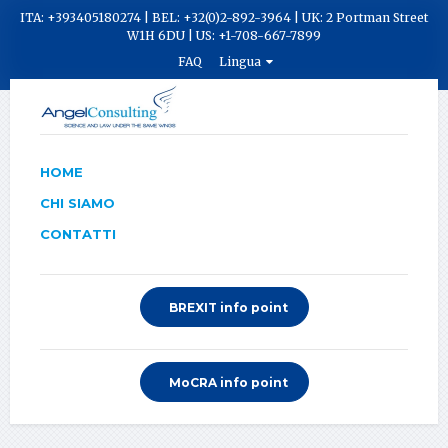
ITA: +393405180274 | BEL: +32(0)2-892-3964 | UK: 2 Portman Street
W1H 6DU | US: +1-708-667-7899
FAQ
Lingua
HOME
CHI SIAMO
CONTATTI
BREXIT info point
MoCRA info point