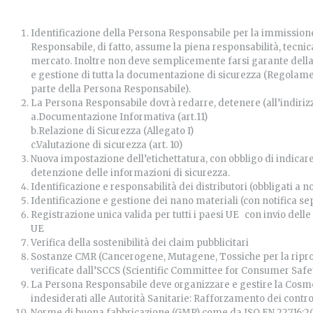
Identificazione della Persona Responsabile per la immission
Responsabile, di fatto, assume la piena responsabilità, tecnica
mercato. Inoltre non deve semplicemente farsi garante della
e gestione di tutta la documentazione di sicurezza (Regolame
parte della Persona Responsabile).
La Persona Responsabile dovrà redarre, detenere (all’indirizzo
a.Documentazione Informativa (art.11)
b.Relazione di Sicurezza (Allegato I)
c.Valutazione di sicurezza (art. 10)
Nuova impostazione dell’etichettatura, con obbligo di indicare
detenzione delle informazioni di sicurezza.
Identificazione e responsabilità dei distributori (obbligati a no
Identificazione e gestione dei nano materiali (con notifica se
Registrazione unica valida per tutti i paesi UE con invio de
UE
Verifica della sostenibilità dei claim pubblicitari
Sostanze CMR (Cancerogene, Mutagene, Tossiche per la ripr
verificate dall’SCCS (Scientific Committee for Consumer Safe
La Persona Responsabile deve organizzare e gestire la Cosmeto
indesiderati alle Autorità Sanitarie: Rafforzamento dei contr
Norme di buona fabbricazione (GMP) come da ISO EN 22716