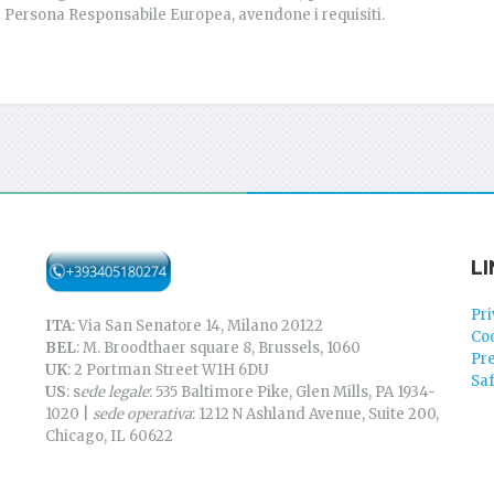
Persona Responsabile Europea, avendone i requisiti.
LI
Pri
ITA
: Via San Senatore 14, Milano 20122
Coo
BEL
: M. Broodthaer square 8, Brussels, 1060
Pr
UK
: 2 Portman Street W1H 6DU
Sa
US
: s
ede legale
: 535 Baltimore Pike, Glen Mills, PA 1934-
1020 |
sede operativa
: 1212 N Ashland Avenue, Suite 200,
Chicago, IL 60622