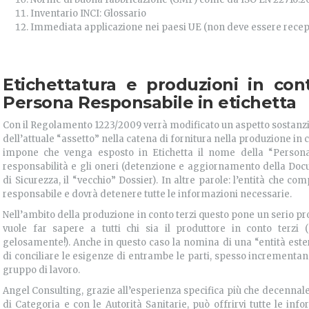
Inventario INCI: Glossario
Immediata applicazione nei paesi UE (non deve essere rece
Etichettatura e produzioni in cont
Persona Responsabile in etichetta
Con il Regolamento 1223/2009 verrà modificato un aspetto sostanzia
dell’attuale “assetto” nella catena di fornitura nella produzione in 
impone che venga esposto in Etichetta il nome della “Persona
responsabilità e gli oneri (detenzione e aggiornamento della Do
di Sicurezza, il “vecchio” Dossier). In altre parole: l’entità che 
responsabile e dovrà detenere tutte le informazioni necessarie.
Nell’ambito della produzione in conto terzi questo pone un serio 
vuole far sapere a tutti chi sia il produttore in conto terzi
gelosamente!). Anche in questo caso la nomina di una “entità es
di conciliare le esigenze di entrambe le parti, spesso incrementando
gruppo di lavoro.
Angel Consulting, grazie all’esperienza specifica più che decennale
di Categoria e con le Autorità Sanitarie, può offrirvi tutte le inf