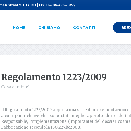
tman Street W1H 6DU | US: +1-708-667-7899
HOME
CHI SIAMO
CONTATTI
BREXI
Regolamento 1223/2009
Cosa cambia?
Il Regolamento 1223/2009 apporta una serie di implementazioni e di
alcuni punti-chiave che sono stati meglio approfonditi e defini
Responsabile, l’implementazione (importante) del dossier cosmet
Fabbricazione secondo la ISO 22716:2008.