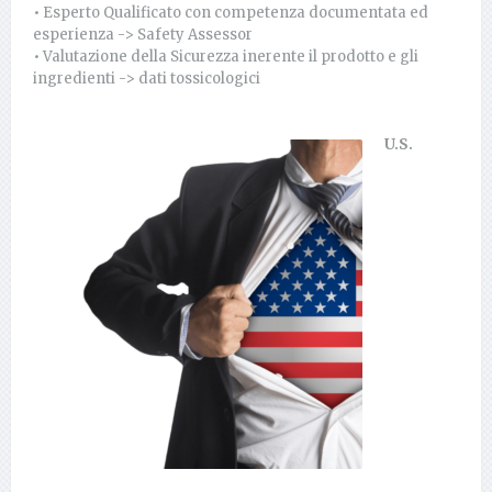
• Esperto Qualificato con competenza documentata ed
esperienza -> Safety Assessor
• Valutazione della Sicurezza inerente il prodotto e gli
ingredienti -> dati tossicologici
U.S.