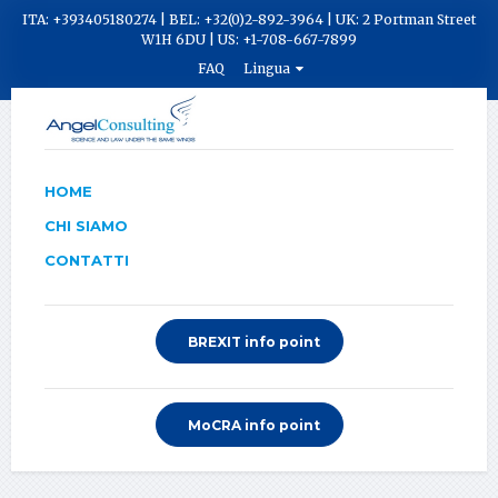
ITA: +393405180274 | BEL: +32(0)2-892-3964 | UK: 2 Portman Street
W1H 6DU | US: +1-708-667-7899
FAQ
Lingua
HOME
CHI SIAMO
CONTATTI
BREXIT info point
MoCRA info point